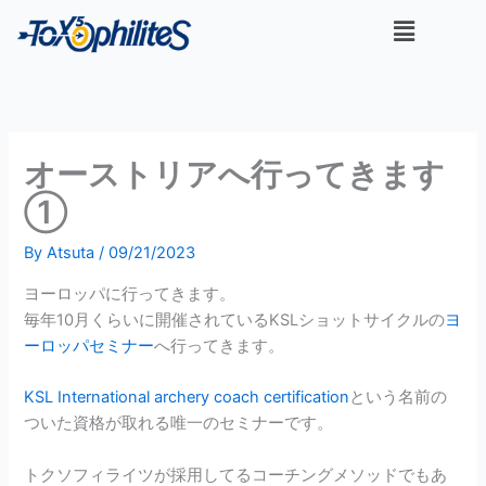
内
メ
容
ニ
を
ュ
ー
ス
キ
ッ
オーストリアへ行ってきます
プ
①
By
Atsuta
/
09/21/2023
ヨーロッパに行ってきます。
毎年10月くらいに開催されているKSLショットサイクルの
ヨ
ーロッパセミナー
へ行ってきます。
KSL International archery coach certification
という名前の
ついた資格が取れる唯一のセミナーです。
トクソフィライツが採用してるコーチングメソッドでもあ