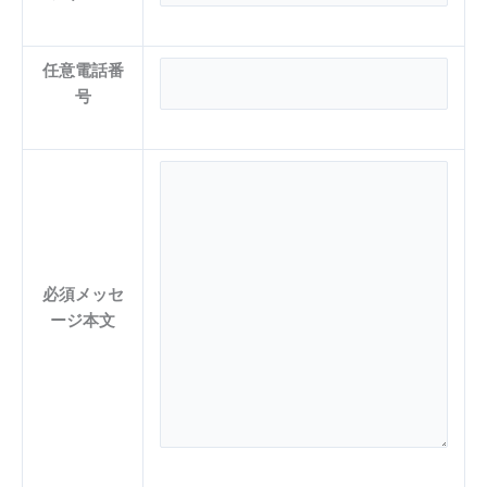
任意
電話番
号
必須
メッセ
ージ本文