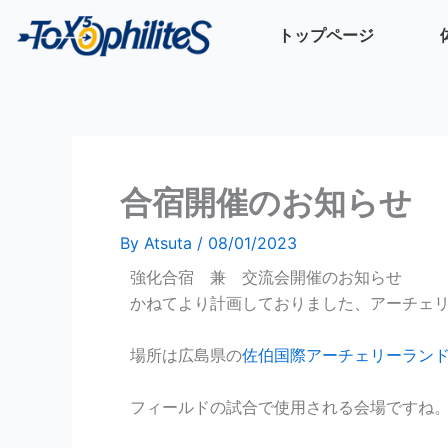
内
トップページ
容
を
ス
キ
ッ
プ
合宿開催のお知らせ
By
Atsuta
/
08/01/2023
強化合宿 兼 交流会開催のお知らせ
かねてより計画しておりました、アーチェ
場所は広島県の
佐伯国際アーチェリーラン
フィールドの試合で使用される会場ですね