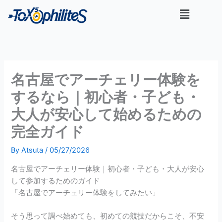
内
メ
容
ニ
を
ュ
ー
ス
キ
ッ
名古屋でアーチェリー体験を
プ
するなら｜初心者・子ども・
大人が安心して始めるための
完全ガイド
By
Atsuta
/
05/27/2026
名古屋でアーチェリー体験｜初心者・子ども・大人が安心
して参加するためのガイド
「名古屋でアーチェリー体験をしてみたい」
そう思って調べ始めても、初めての競技だからこそ、不安