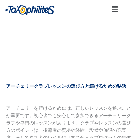
内
メ
容
ニ
を
ュ
ー
ス
キ
ッ
コラム
プ
アーチェリークラブレッスンの選び方と続けるための秘訣
アーチェリーを続けるためには、正しいレッスンを選ぶこと
が重要です。初心者でも安心して参加できるアーチェリーク
ラブや専門のレッスンがあります。クラブやレッスンの選び
方のポイントは、指導者の資格や経験、設備や施設の充実
度、そして参加者のレベルや目的に合ったプログラムの提供